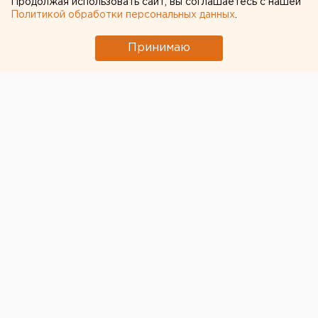
Продолжая использовать сайт, вы соглашаетесь с нашей
Политикой обработки персональных данных
.
Принимаю
На екатеринбургском Уралмаше приостановили
работу частного детского сада «Теремок»,
сообщили в региональном управлении
Роспотребнадзора.
Как отмечают санврачи, группа по присмотру за
детьми на Бакинских Комиссаров, 99 работала с