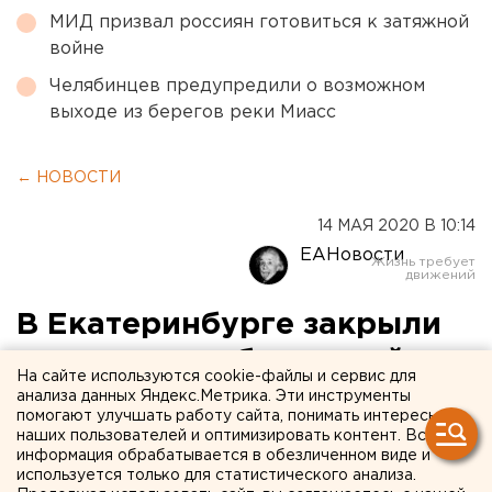
МИД призвал россиян готовиться к затяжной
войне
Челябинцев предупредили о возможном
выходе из берегов реки Миасс
← НОВОСТИ
14 МАЯ 2020 В 10:14
ЕАНовости
В Екатеринбурге закрыли
незаконно работающий
На сайте используются cookie-файлы и сервис для
частный садик
анализа данных Яндекс.Метрика. Эти инструменты
помогают улучшать работу сайта, понимать интересы
наших пользователей и оптимизировать контент. Вся
информация обрабатывается в обезличенном виде и
используется только для статистического анализа.