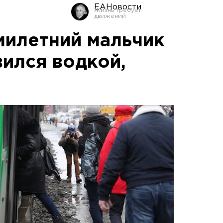
ЕАНовости
милетний мальчик
вился водкой,