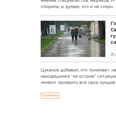
мнение специалистов, медиков, РП
спорили, и, думаю, это и не спор», 
Г
С
г
с
15
Цуканов добавил, что понимает, н
находящимся “на острие” ситуации
момент проявить все свои лучшие
Политика