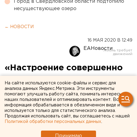
Город в Свердловской области подтопило
несуществующее озеро
← НОВОСТИ
16 МАЯ 2020 В 12:49
ЕАНовости
«Настроение совершенно
опущено»: иркутские врачи
На сайте используются cookie-файлы и сервис для
скорой пожаловались на
анализа данных Яндекс.Метрика. Эти инструменты
помогают улучшать работу сайта, понимать интересы
отсутствие доплат за
наших пользователей и оптимизировать контент. Вся
информация обрабатывается в обезличенном виде и
работу с COVID-19
используется только для статистического анализа.
Продолжая использовать сайт, вы соглашаетесь с нашей
Политикой обработки персональных данных
.
Принимаю