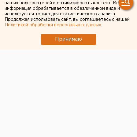
свердловчан с началом
наших пользователей и оптимизировать контент. Вся
информация обрабатывается в обезличенном виде и
эпидемии коронавируса
используется только для статистического анализа.
Продолжая использовать сайт, вы соглашаетесь с нашей
упала зарплата
Политикой обработки персональных данных
.
Принимаю
© Антон Гуськов для ЕАН