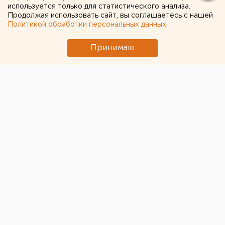
используется только для статистического анализа.
Продолжая использовать сайт, вы соглашаетесь с нашей
Политикой обработки персональных данных
.
Принимаю
© Организаторы
В рамках проекта Ural Music School фандрайзер
фестивалей «Уральская ночь музыки», New/Open
Showcase Festival, образовательного проекта Ural
Music Camp Екатерина Шубенко прочтет лекцию
для молодых музыкантов.