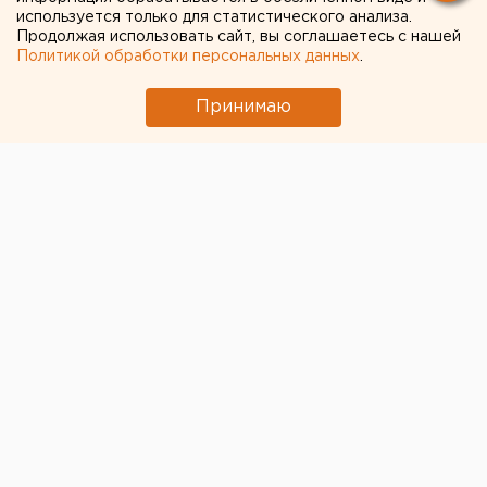
используется только для статистического анализа.
Пумпянский»: компания
Продолжая использовать сайт, вы соглашаетесь с нашей
миллиардера взялась за
Политикой обработки персональных данных
.
екатеринбургские
Принимаю
автобусы