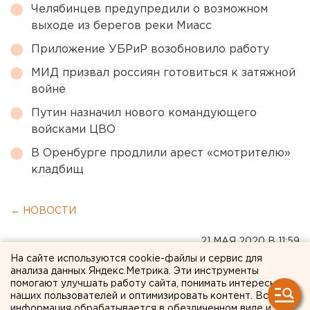
Челябинцев предупредили о возможном
выходе из берегов реки Миасс
Приложение УБРиР возобновило работу
МИД призвал россиян готовиться к затяжной
войне
Путин назначил нового командующего
войсками ЦВО
В Оренбурге продлили арест «смотрителю»
кладбищ
← НОВОСТИ
21 МАЯ 2020 В 11:59
ЕАНовости
На сайте используются cookie-файлы и сервис для
анализа данных Яндекс.Метрика. Эти инструменты
помогают улучшать работу сайта, понимать интересы
наших пользователей и оптимизировать контент. Вся
«А потом останется один
информация обрабатывается в обезличенном виде и