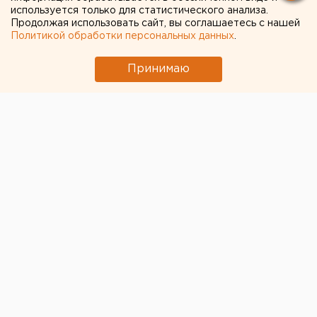
используется только для статистического анализа.
Продолжая использовать сайт, вы соглашаетесь с нашей
Политикой обработки персональных данных
.
Принимаю
ЧИТАЙТЕ ТАКЖЕ:
Ракетную опасность объявили в
Свердловской области
Свердловчан набирают в отряды для защиты
от БПЛА - условия и зарплата
Жителям Каменска-Уральского подают