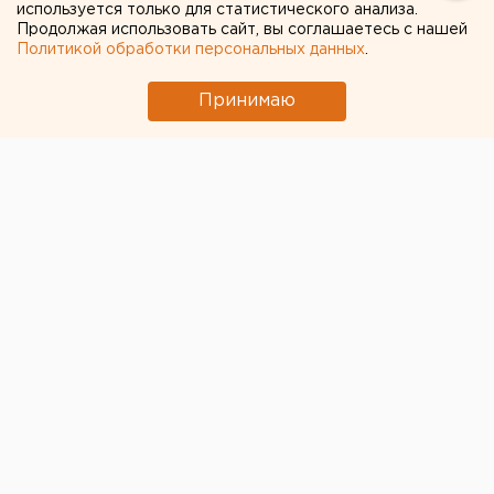
используется только для статистического анализа.
Продолжая использовать сайт, вы соглашаетесь с нашей
Политикой обработки персональных данных
.
Принимаю
© Instagram / Евгений Куйвашев
Губернатор Свердловской области в очередной раз
призвал жителей Екатеринбурга к соблюдению
социального дистанцирования в условиях угрозы
распространения коронавирусной инфекции.