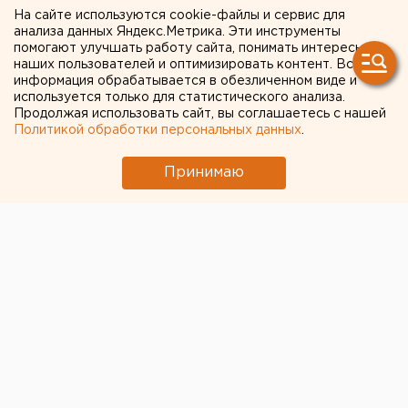
выборах в Госдуму
На сайте используются cookie-файлы и сервис для
анализа данных Яндекс.Метрика. Эти инструменты
Челябинцев предупредили о возможном
помогают улучшать работу сайта, понимать интересы
наших пользователей и оптимизировать контент. Вся
выходе из берегов реки Миасс
информация обрабатывается в обезличенном виде и
используется только для статистического анализа.
Продолжая использовать сайт, вы соглашаетесь с нашей
← НОВОСТИ
Политикой обработки персональных данных
.
26 МАЯ 2020 В 14:15
Принимаю
ЕАНовости
Куйвашев выписал грант на
"коронавирусные" премии
обделенным водителям
екатеринбургской скорой