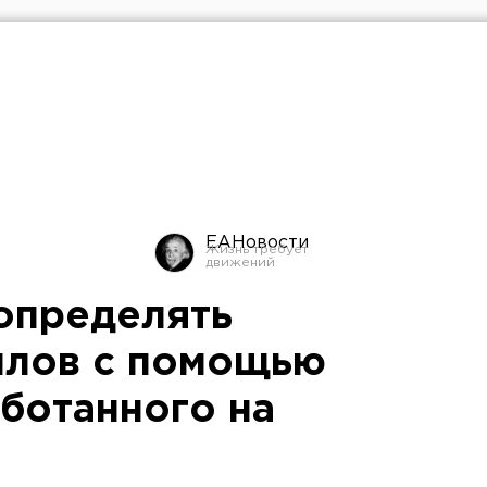
ЕАНовости
 определять
ллов с помощью
аботанного на