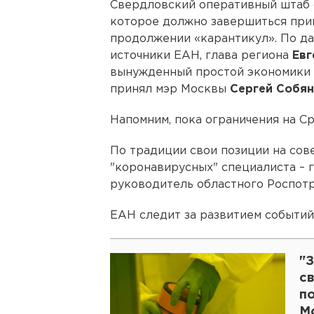
Свердловский оперативный штаб с
которое должно завершиться при
продолжении «карантикул». По д
источники ЕАН, глава региона
Евг
вынужденный простой экономики 
принял мэр Москвы
Сергей Собян
Напомним, пока ограничения на С
По традиции свои позиции на сов
"коронавирусных" специалиста – 
руководитель областного Роспот
ЕАН следит за развитием событий
"З
с
п
М