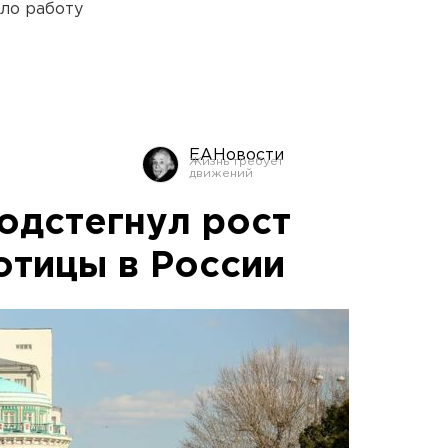
ло работу
ЕАНовости
одстегнул рост
отицы в России