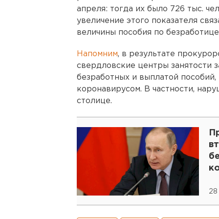
апреля: тогда их было 726 тыс. че
увеличение этого показателя свя
величины пособия по безработице
Напомним
, в результате прокурор
свердловские центры занятости з
безработных и выплатой пособий, 
коронавирусом. В частности, нар
столице.
П
вт
б
к
28