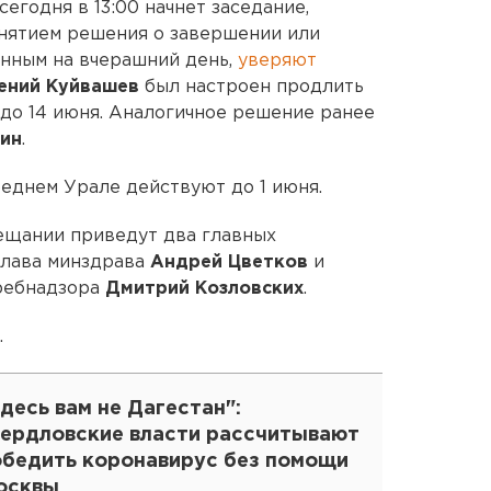
егодня в 13:00 начнет заседание,
нятием решения о завершении или
анным на вчерашний день,
уверяют
ений Куйвашев
был настроен продлить
до 14 июня. Аналогичное решение ранее
ин
.
реднем Урале действуют до 1 июня.
ещании приведут два главных
глава минздрава
Андрей Цветков
и
ребнадзора
Дмитрий Козловских
.
.
десь вам не Дагестан":
вердловские власти рассчитывают
обедить коронавирус без помощи
осквы