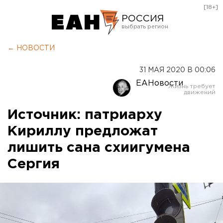
[18+]
РОССИЯ
Екатеринбург
← НОВОСТИ
Челябинск
31 МАЯ 2020 В 00:06
Курган
ЕАНовости
Оренбург
Источник: патриарху
Кириллу предложат
лишить сана схиигумена
Сергия