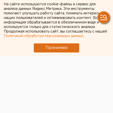
отрицают, что детская площадка - дело благое.
На сайте используются cookie-файлы и сервис для
анализа данных Яндекс.Метрика. Эти инструменты
Однако имеют и к этому несколько замечаний. К
помогают улучшать работу сайта, понимать интересы
примеру, новый футбольный корт поставили очень
наших пользователей и оптимизировать контент. Вся
близко к 11 дому, и жители боятся, что мячи будут
информация обрабатывается в обезличенном виде и
используется только для статистического анализа.
прилетать по окнам. Они предлагают либо
Продолжая использовать сайт, вы соглашаетесь с нашей
изменить высоту забора, добавив дополнительные
Политикой обработки персональных данных
.
защитные мачты, либо организовать здесь
баскетбольную площадку. Все вопросы оставляю
Принимаю
на своем контроле и в дальнейшем буду
информировать о развитии событий на своей
странице» – пообещал Александр Какуша.
Политика
Общество