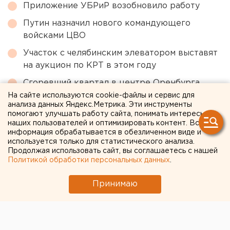
Приложение УБРиР возобновило работу
Путин назначил нового командующего
войсками ЦВО
Участок с челябинским элеватором выставят
на аукцион по КРТ в этом году
Сгоревший квартал в центре Оренбурга
застроят
На сайте используются cookie-файлы и сервис для
анализа данных Яндекс.Метрика. Эти инструменты
Возвращение смертной казни в России сочли
помогают улучшать работу сайта, понимать интересы
наших пользователей и оптимизировать контент. Вся
преждевременным
информация обрабатывается в обезличенном виде и
используется только для статистического анализа.
Продолжая использовать сайт, вы соглашаетесь с нашей
← НОВОСТИ
Политикой обработки персональных данных
.
2 ИЮНЯ 2020 В 11:09
Принимаю
ЕАНовости
Под Челябинском начали