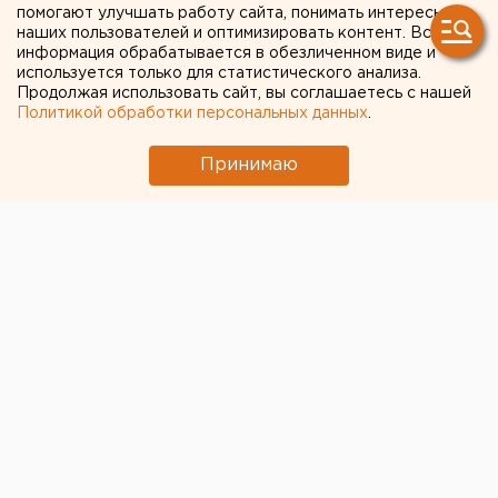
помогают улучшать работу сайта, понимать интересы
350 тысяч свердловчан
наших пользователей и оптимизировать контент. Вся
информация обрабатывается в обезличенном виде и
используется только для статистического анализа.
Продолжая использовать сайт, вы соглашаетесь с нашей
Политикой обработки персональных данных
.
Принимаю
© Алексей Колчин для ЕАН
Разовую выплату на детей от 3 до 16 лет получили
уже свыше 350 тыс. семей в Свердловской области,