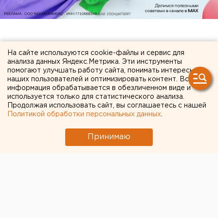
ЧИТАЙТЕ ТАКЖЕ:
На сайте используются cookie-файлы и сервис для
анализа данных Яндекс.Метрика. Эти инструменты
Под Екатеринбургом диверсанты взорвали
помогают улучшать работу сайта, понимать интересы
наших пользователей и оптимизировать контент. Вся
создателя дрона «Упырь»
информация обрабатывается в обезличенном виде и
Путин назначил нового командующего
используется только для статистического анализа.
Продолжая использовать сайт, вы соглашаетесь с нашей
войсками ЦВО
Политикой обработки персональных данных
.
Приложение УБРиР возобновило работу
Принимаю
Ребенка на электросамокате сбили в
Екатеринбурге
Ракетная опасность угрожает Челябинской
области
← НОВОСТИ