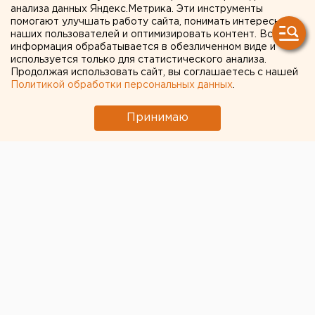
технику,
анализа данных Яндекс.Метрика. Эти инструменты
помогают улучшать работу сайта, понимать интересы
модернизированную
наших пользователей и оптимизировать контент. Вся
Уралмашзаводом
информация обрабатывается в обезличенном виде и
используется только для статистического анализа.
Продолжая использовать сайт, вы соглашаетесь с нашей
Политикой обработки персональных данных
.
Принимаю
На металлургическом заводе Vizag Steel Plant в