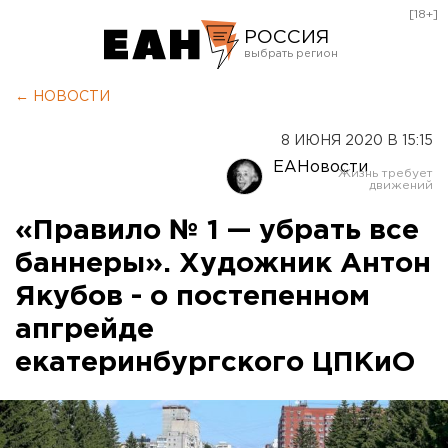
[18+]
РОССИЯ
Екатеринбург
← НОВОСТИ
Челябинск
8 ИЮНЯ 2020 В 15:15
Курган
ЕАНовости
Оренбург
«Правило № 1 — убрать все
баннеры». Художник Антон
Якубов - о постепенном
апгрейде
екатеринбургского ЦПКиО