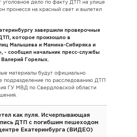
т уголовное дело по факту ДТП на улице
н пронесся на красный свет и вылетел
атеринбургу завершили проверочные
ДТП, которое произошло в
улиц Малышева и Мамина-Сибиряка и
, - сообщил начальник пресс-службы
 Валерий Горелых.
ные материалы будут официально
е подразделение по расследованию ДТП
ния ГУ МВД по Свердловской области
шения.
етел как пуля. Исчерпывающая
апись ДТП с погибшим пешеходом
 центре Екатеринбурга (ВИДЕО)