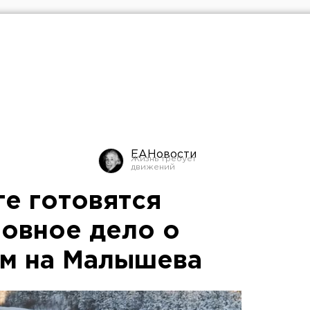
ЕАНовости
ге готовятся
ловное дело о
ом на Малышева