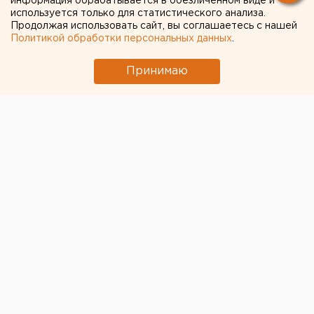
информация обрабатывается в обезличенном виде и
используется только для статистического анализа.
Продолжая использовать сайт, вы соглашаетесь с нашей
Политикой обработки персональных данных
.
Принимаю
© Фото из открытых источников
В отделении полиции Ивделя мужчина, который был
задержан, но потом отпущен, покончил с собой.
Как рассказал пресс-секретарь свердловского
главка МВД Валерий Горелых, мужчину 1966 года
рождения привезли из поселка Оус после