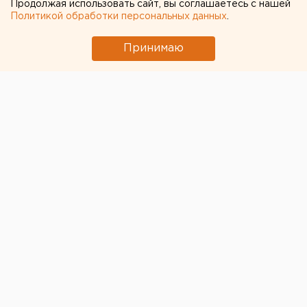
Продолжая использовать сайт, вы соглашаетесь с нашей
Политикой обработки персональных данных
.
Принимаю
© Sovremennik.ru
Родственники Сергея Захарова, погибшего от
столкновения с машиной артиста Михаила
Ефремова, отказались принимать извинения артиста.
Об этом сообщает РИА Новости со ссылкой на
адвоката Александра Добровинского,
представляющего интересы семьи Захарова.