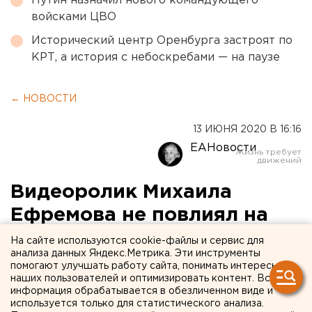
Путин назначил нового командующего
войсками ЦВО
Исторический центр Оренбурга застроят по
КРТ, а история с небоскребами — на паузе
← НОВОСТИ
13 ИЮНЯ 2020 В 16:16
ЕАНовости
Видеоролик Михаила
Ефремова не повлиял на
семью водителя, погибшего
На сайте используются cookie-файлы и сервис для
анализа данных Яндекс.Метрика. Эти инструменты
в ДТП
помогают улучшать работу сайта, понимать интересы
наших пользователей и оптимизировать контент. Вся
информация обрабатывается в обезличенном виде и
используется только для статистического анализа.