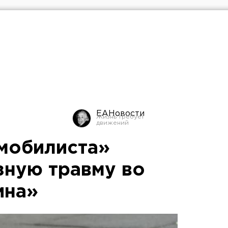
ЕАНовости
мобилиста»
зную травму во
ина»