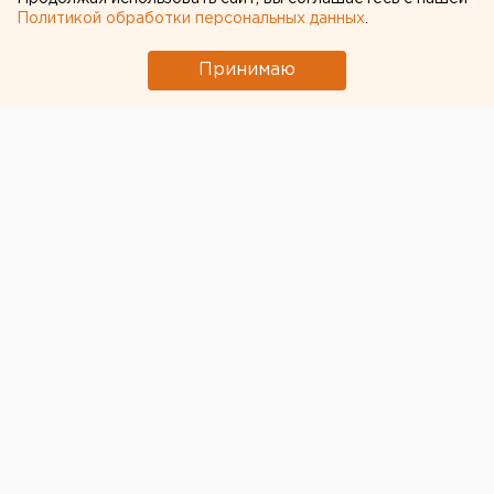
Политикой обработки персональных данных
.
Приложение УБРиР возобновило работу
Принимаю
← НОВОСТИ
15 ИЮНЯ 2020 В 14:48
ЕАНовости
Избирком: свердловчане не
жалуются на принуждение
к голосованию по
поправкам в Конституцию