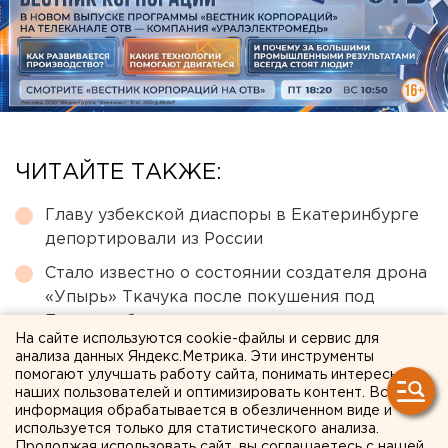
ЧИТАЙТЕ ТАКЖЕ:
Главу узбекской диаспоры в Екатеринбурге
депортировали из России
Стало известно о состоянии создателя дрона
«Упырь» Ткачука после покушения под
Екатеринбургом
На сайте используются cookie-файлы и сервис для
Ракетную опасность объявили в
анализа данных Яндекс.Метрика. Эти инструменты
помогают улучшать работу сайта, понимать интересы
Свердловской области
наших пользователей и оптимизировать контент. Вся
информация обрабатывается в обезличенном виде и
Ракетная опасность угрожает Челябинской
используется только для статистического анализа.
области
Продолжая использовать сайт, вы соглашаетесь с нашей