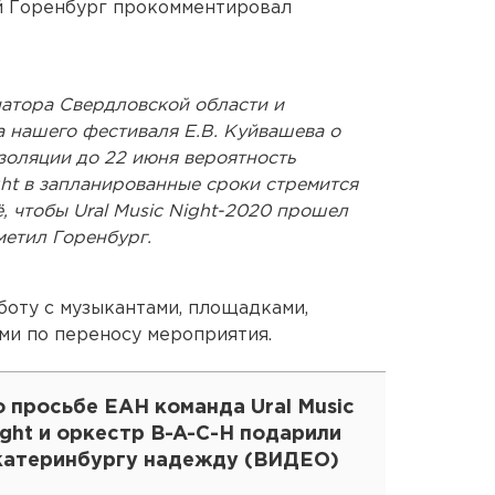
ий Горенбург прокомментировал
атора Свердловской области и
а нашего фестиваля Е.В. Куйвашева о
оляции до 22 июня вероятность
ght в запланированные сроки стремится
ё, чтобы Ural Music Night-2020 прошел
метил Горенбург.
боту с музыкантами, площадками,
ми по переносу мероприятия.
 просьбе ЕАН команда Ural Music
ght и оркестр B-A-C-H подарили
катеринбургу надежду (ВИДЕО)