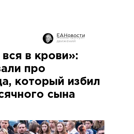
ЕАНовости
вся в крови»:
зали про
а, который избил
сячного сына