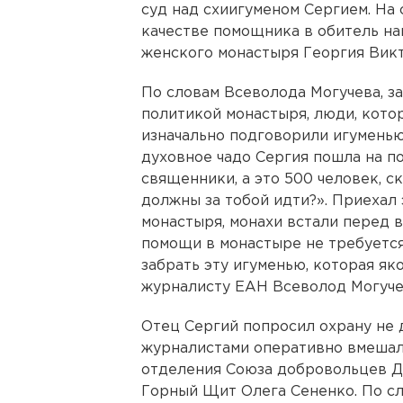
суд над схиигуменом Сергием. На
качестве помощника в обитель н
женского монастыря Георгия Викт
По словам Всеволода Могучева, 
политикой монастыря, люди, кото
изначально подговорили игуменью
духовное чадо Сергия пошла на по
священники, а это 500 человек, ск
должны за тобой идти?». Приехал
монастыря, монахи встали перед в
помощи в монастыре не требуется.
забрать эту игуменью, которая як
журналисту ЕАН Всеволод Могучев
Отец Сергий попросил охрану не 
журналистами оперативно вмешал
отделения Союза добровольцев До
Горный Щит Олега Сененко. По с