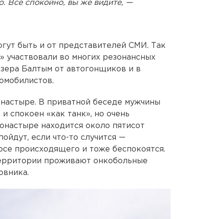
о. Все спокойно, вы же видите, —
огут быть и от представителей СМИ. Так
 участвовали во многих резонансных
озера Балтым от автогонщиков и в
омобилистов.
онастыре. В приватной беседе мужчины
 и спокоен «как танк», но очень
онастыре находится около пятисот
пойдут, если что-то случится —
урсе происходящего и тоже беспокоятся.
 территории проживают онкобольные
овника.