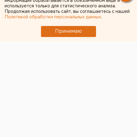
информация обрабатывается в обезличенном виде и
используется только для статистического анализа.
Продолжая использовать сайт, вы соглашаетесь с нашей
Политикой обработки персональных данных
.
Принимаю
© Pixabay.com
Следственные органы возбудили уголовное дело из-
за видеоролика, на котором запечатлены танцы
возле мемориального комплекса в Парке Победы на
территории Березовского. Об этом сообщает пресс-