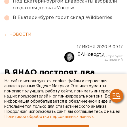
Под Екатеринбургом диверсанты взорвали
создателя дрона «Упырь»
В Екатеринбурге горит склад Wildberries
← НОВОСТИ
17 ИЮНЯ 2020 В 09:17
ЕАНовости
В ЯНАО построят два
центра для лечения
На сайте используются cookie-файлы и сервис для
анализа данных Яндекс.Метрика. Эти инструменты
коронавируса
помогают улучшать работу сайта, понимать интересы
наших пользователей и оптимизировать контент. Вся
информация обрабатывается в обезличенном виде и
используется только для статистического анализа.
Продолжая использовать сайт, вы соглашаетесь с нашей
Политикой обработки персональных данных
.