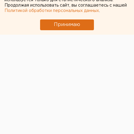
используется только для статистического анализа.
Продолжая использовать сайт, вы соглашаетесь с нашей
Политикой обработки персональных данных
.
Принимаю
© Антон Гуськов для ЕАН
Оренбургское войсковое казачье общество (ОВКО)
открестилось от связей с запрещенным в служении
схиигуменом Сергием (Романовым).
Соответствующее заявление опубликовано на сайте
организации.
В нем утверждается, что к сторонникам схиигумена