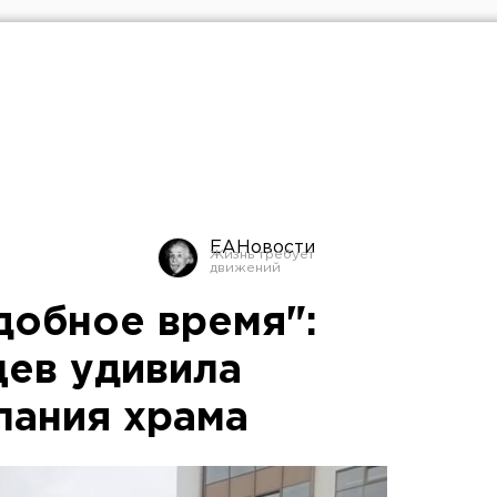
ЕАНовости
добное время":
ев удивила
пания храма