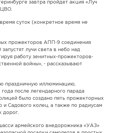
еринбурге завтра пройдет акция «Луч
 ЦВО.
 время суток (конкретное время не
ных прожекторов АПП-9 соединения
запустят лучи света в небо над
тируя работу зенитных-прожекторов-
твенной войны», - рассказывают
ную праздничную иллюминацию,
 года после легендарного парада
толицей было создано пять прожекторных
 и Садового колец, а также по радиусам
 дорог.
шасси армейского внедорожника «УАЗ»
безопасной посадки самолетов в простых