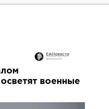
ЕАНовости
алом
 осветят военные