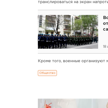
транслироваться на экран напроти
В
о
с
18
Кроме того, военные организуют 
Общество