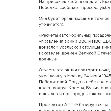
На привокзальной площади в Екат
Победы», сообщает пресс-служба
Она будет организована в темное
уточняется).
«Расчеты автомобильных посадоч
управления армии ВВС и ПВО ЦВО 
вокзалом уральской столицы, ими
искателей времен Великой Отечес
военные.
Отчасти эта акция повторит ноч
украшавшую Москву 24 июня 1945
Победителей. Тогда в небе над с
колец вокруг Кремля, Бульварного
вокзалов и пригородных железных
Прожектор АПП-9 базируется на 
и предназначен для обеспечения 