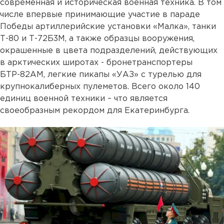
современная и историческая военная техника. В том
числе впервые принимающие участие в параде
Победы артиллерийские установки «Малка», танки
Т-80 и Т-72Б3М, а также образцы вооружения,
окрашенные в цвета подразделений, действующих
в арктических широтах - бронетранспортеры
БТР-82АМ, легкие пикапы «УАЗ» с турелью для
крупнокалиберных пулеметов. Всего около 140
единиц военной техники – что является
своеобразным рекордом для Екатеринбурга.