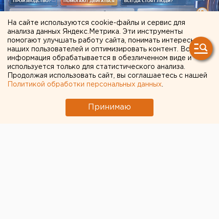
На сайте используются cookie-файлы и сервис для
анализа данных Яндекс.Метрика. Эти инструменты
помогают улучшать работу сайта, понимать интересы
наших пользователей и оптимизировать контент. Вся
ЧИТАЙТЕ ТАКЖЕ:
информация обрабатывается в обезличенном виде и
используется только для статистического анализа.
Возвращение смертной казни в России сочли
Продолжая использовать сайт, вы соглашаетесь с нашей
Политикой обработки персональных данных
.
преждевременным
Путин назначил нового командующего
Принимаю
войсками ЦВО
Приложение УБРиР возобновило работу
Сгоревший квартал в центре Оренбурга
застроят
В Екатеринбурге горит склад Wildberries
← НОВОСТИ