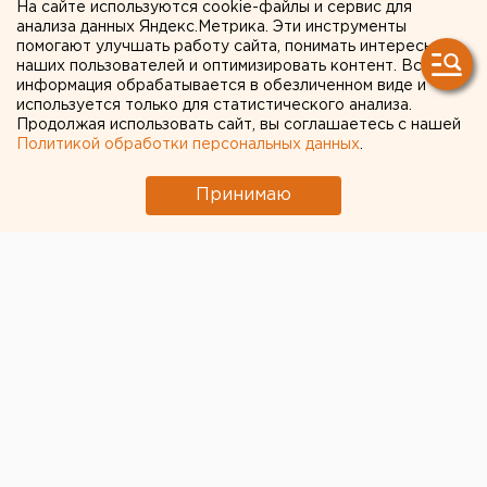
На сайте используются cookie-файлы и сервис для
Серебренников избежал
анализа данных Яндекс.Метрика. Эти инструменты
помогают улучшать работу сайта, понимать интересы
колонии
наших пользователей и оптимизировать контент. Вся
информация обрабатывается в обезличенном виде и
используется только для статистического анализа.
Продолжая использовать сайт, вы соглашаетесь с нашей
Политикой обработки персональных данных
.
Принимаю
© ЕАН
Мещанский суд Москвы назначил режиссеру