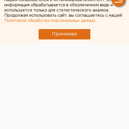
наших пользователей и оптимизировать контент. Вся
информация обрабатывается в обезличенном виде и
используется только для статистического анализа.
Продолжая использовать сайт, вы соглашаетесь с нашей
Политикой обработки персональных данных
.
Принимаю
© Фото из открытых источников
Экс-губернатор Свердловской области Эдуард
Россель проголосовал по поправкам к Конституции
сегодня утром в поселке Малый Исток, где он