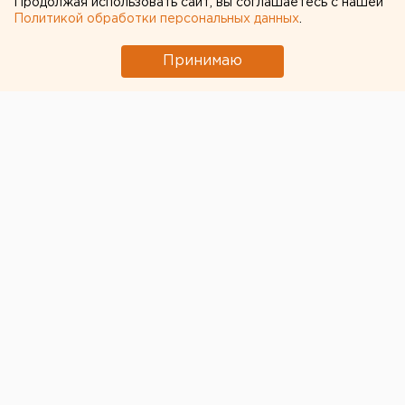
Продолжая использовать сайт, вы соглашаетесь с нашей
Политикой обработки персональных данных
.
Принимаю
Утром 1 июля проголосовать по поправкам к
Конституции пришли 15 тыс. екатеринбуржцев,
заявил мэр Александр Высокинский в ходе
брифинга, состоявшегося в 11:00.
Он сообщил, что сам посетил несколько участков и
проверил наличие СИЗ и дезинфицирующих