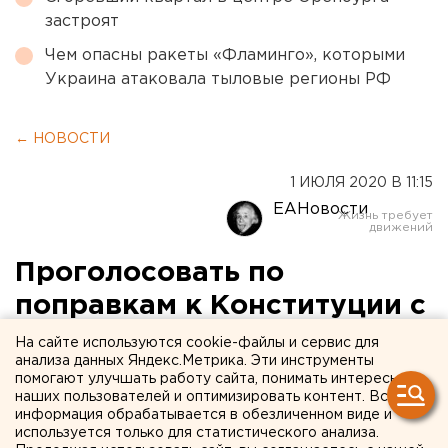
застроят
Чем опасны ракеты «Фламинго», которыми
Украина атаковала тыловые регионы РФ
← НОВОСТИ
1 ИЮЛЯ 2020 В 11:15
ЕАНовости
Проголосовать по
поправкам к Конституции с
утра пришли 15 тысяч
На сайте используются cookie-файлы и сервис для
анализа данных Яндекс.Метрика. Эти инструменты
екатеринбуржцев
помогают улучшать работу сайта, понимать интересы
наших пользователей и оптимизировать контент. Вся
информация обрабатывается в обезличенном виде и
используется только для статистического анализа.