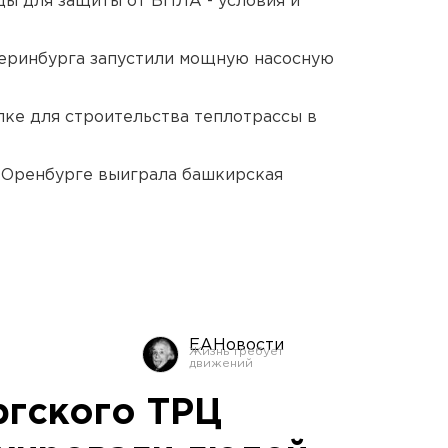
ды для защиты от БПЛА - условия и
еринбурга запустили мощную насосную
ке для строительства теплотрассы в
 Оренбурге выиграла башкирская
ЕАНовости
ргского ТРЦ