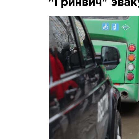
"Гринвич" эва