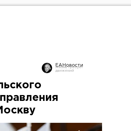
ЕАНовости
льского
правления
Москву