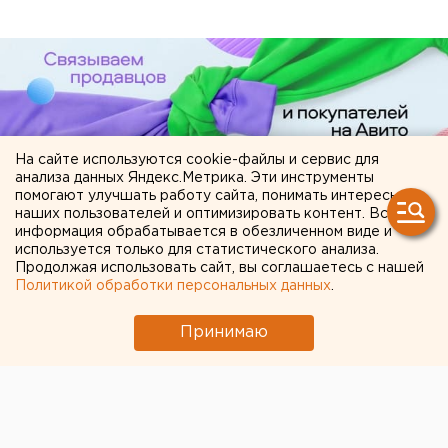
На сайте используются cookie-файлы и сервис для
анализа данных Яндекс.Метрика. Эти инструменты
помогают улучшать работу сайта, понимать интересы
наших пользователей и оптимизировать контент. Вся
информация обрабатывается в обезличенном виде и
ЧИТАЙТЕ ТАКЖЕ:
используется только для статистического анализа.
Продолжая использовать сайт, вы соглашаетесь с нашей
Федеральные компании не могут найти в
Политикой обработки персональных данных
.
Екатеринбурге земли под апартаменты
Принимаю
Участок с челябинским элеватором выставят
на аукцион по КРТ в этом году
Ребенка на электросамокате сбили в
Екатеринбурге