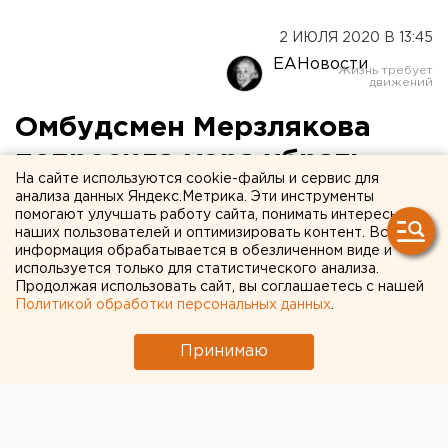
2 ИЮЛЯ 2020 В 13:45
ЕАНовости
Омбудсмен Мерзлякова
попросила мэра убрать
На сайте используются cookie-файлы и сервис для
«траурную» работу Ромы
анализа данных Яндекс.Метрика. Эти инструменты
помогают улучшать работу сайта, понимать интересы
Ink
наших пользователей и оптимизировать контент. Вся
информация обрабатывается в обезличенном виде и
используется только для статистического анализа.
Работу уличного художника, который оплакивает
Продолжая использовать сайт, вы соглашаетесь с нашей
почившую Конституцию, не оценили жители
Политикой обработки персональных данных
.
соседних домов. Они просят снять с киоска
черное полотно.
Принимаю