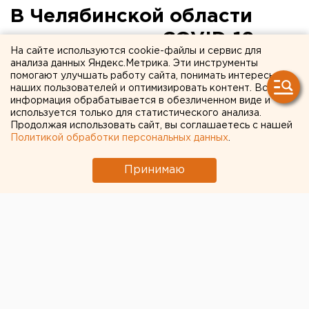
В Челябинской области
число случаев COVID-19
На сайте используются cookie-файлы и сервис для
почти достигло 8000
анализа данных Яндекс.Метрика. Эти инструменты
помогают улучшать работу сайта, понимать интересы
наших пользователей и оптимизировать контент. Вся
На утро 3 июля на территории Челябинской
информация обрабатывается в обезличенном виде и
области было зарегистрировано 7993 случая
используется только для статистического анализа.
Продолжая использовать сайт, вы соглашаетесь с нашей
заражения COVID-19. За последние было
Политикой обработки персональных данных
.
зафиксировано 134 новых случая заражения,
сообщает министерство здравоохранения
Принимаю
региона.