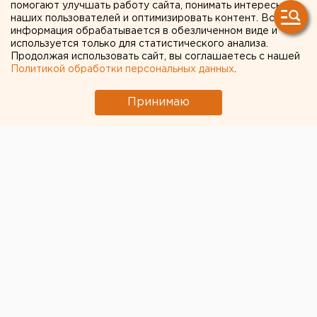
помогают улучшать работу сайта, понимать интересы
попытке переплыть Тагил
наших пользователей и оптимизировать контент. Вся
информация обрабатывается в обезличенном виде и
используется только для статистического анализа.
Продолжая использовать сайт, вы соглашаетесь с нашей
Политикой обработки персональных данных
.
Принимаю
© ЕАН
В Нижнем Тагиле утонул мужчина, пытавшийся
переплыть реку, сообщает АН «Между строк» со