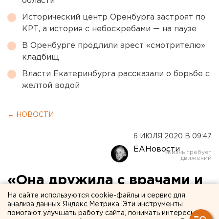
области
Исторический центр Оренбурга застроят по
КРТ, а история с небоскребами — на паузе
В Оренбурге продлили арест «смотрителю»
кладбищ
Власти Екатеринбурга рассказали о борьбе с
желтой водой
← НОВОСТИ
6 ИЮЛЯ 2020 В 09:47
ЕАНовости
«Она дружила с врачами и
как могла боролась за их
На сайте используются cookie-файлы и сервис для
анализа данных Яндекс.Метрика. Эти инструменты
права»: медики
помогают улучшать работу сайта, понимать интересы