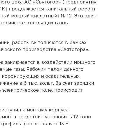
ного цеха АО «Святогор» (предприятия
МК) продолжается капитальный ремонт
ый мокрый кислотный) № 12. Это один
 на очистке отходящих газов
нии, работы выполняются в рамках
ческого производства «Святогора».
а заключается в воздействии мощного
емые газы. Рабочим телом данного
а коронирующих и осадительных
жение в 6 тыс. вольт. За счет зарядки
ь электрическое поле, происходит
риступил к монтажу корпуса
емонта предстоит установить 12 тонн
трофильтра составляет 13 м.