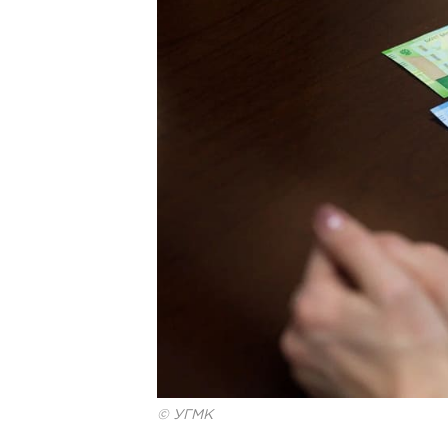
© УГМК