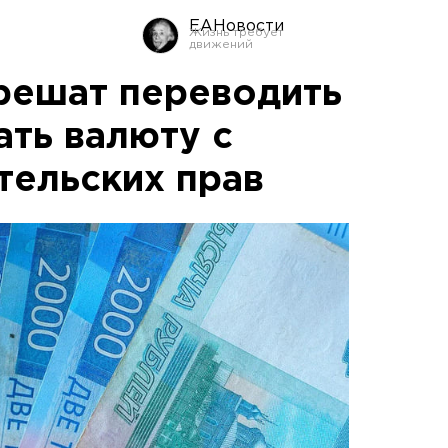
ЕАНовости
решат переводить
ать валюту с
ельских прав