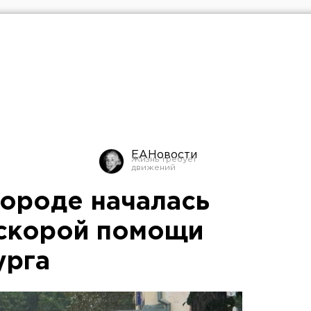
ЕАНовости
ороде началась
 скорой помощи
урга