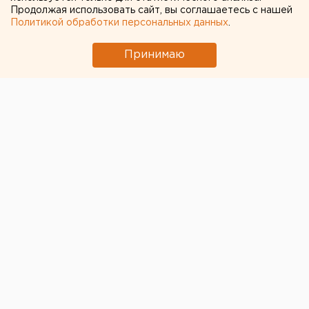
Продолжая использовать сайт, вы соглашаетесь с нашей
ЧИТАЙТЕ ТАКЖЕ:
Политикой обработки персональных данных
.
Свердловчан набирают в отряды для защиты
Принимаю
от БПЛА - условия и зарплата
Приложение УБРиР возобновило работу
Движение перекроют в переулке для
строительства теплотрассы в Екатеринбурге
Город в Свердловской области подтопило
несуществующее озеро
В Свердловской области пересчитали
доплаты к пенсиям летчикам и шахтерам
← НОВОСТИ
8 ИЮЛЯ 2020 В 10:32
ЕАНовости