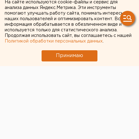
войсками ЦВО
На сайте используются cookie-файлы и сервис для
анализа данных Яндекс.Метрика. Эти инструменты
Ракетная опасность объявлена в
помогают улучшать работу сайта, понимать интересы
наших пользователей и оптимизировать контент. Вся
Оренбургской области и Башкирии
информация обрабатывается в обезличенном виде и
используется только для статистического анализа.
Продолжая использовать сайт, вы соглашаетесь с нашей
← НОВОСТИ
Политикой обработки персональных данных
.
9 ИЮЛЯ 2020 В 12:21
Принимаю
ЕАНовости
В Челябинской области
перекроют трассу М-5
В ночь на 11 июля недалеко от Челябинска будет
полностью перекрыта трасса М-5 «Урал»,
сообщает пресс-служба ФКУ «Упрдор «Южный
Урал».