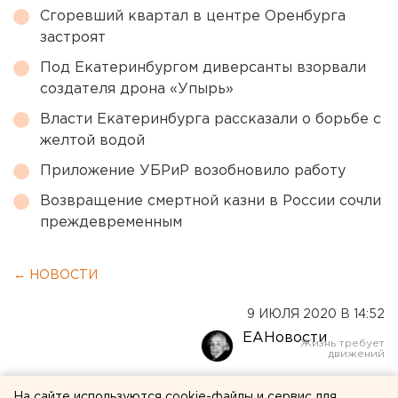
Сгоревший квартал в центре Оренбурга
застроят
Под Екатеринбургом диверсанты взорвали
создателя дрона «Упырь»
Власти Екатеринбурга рассказали о борьбе с
желтой водой
Приложение УБРиР возобновило работу
Возвращение смертной казни в России сочли
преждевременным
← НОВОСТИ
9 ИЮЛЯ 2020 В 14:52
ЕАНовости
Будет 5 полос: в
На сайте используются cookie-файлы и сервис для