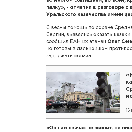
во многом совпадаем, во всем, к
палку», - отметил в разговоре 
Уральского казачества имени це
С весны помощь по охране Средне
Сергий, вызвались оказать казаки
сообщил ЕАН их атаман
Олег Сен
не готовы в дальнейшем противос
задержать монаха.
«М
ка
С
м
16
«Он нам сейчас не звонит, не пи