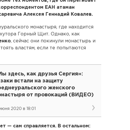
роме тех моментов, где он перегибает
с корреспондентом ЕАН атаман
саревича Алексея Геннадий Ковалев.
уральского монастыря, где находится
 хутора Горный Щит. Однако, как
енко
, сейчас они покинули монастырь и
тоять властям, если те попытаются
ы здесь, как друзья Сергия»:
заки встали на защиту
реднеуральского женского
онастыря от провокаций (ВИДЕО)
 июня 2020 в 18:01
шет — сам справляется. В остальном: