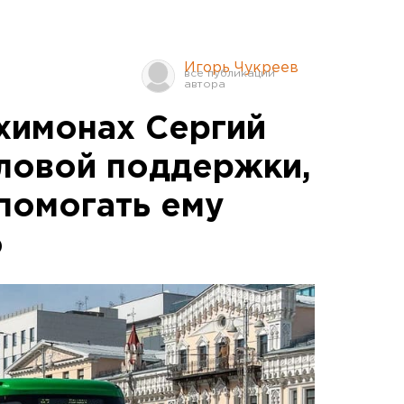
Игорь Чукреев
химонах Сергий
иловой поддержки,
помогать ему
о