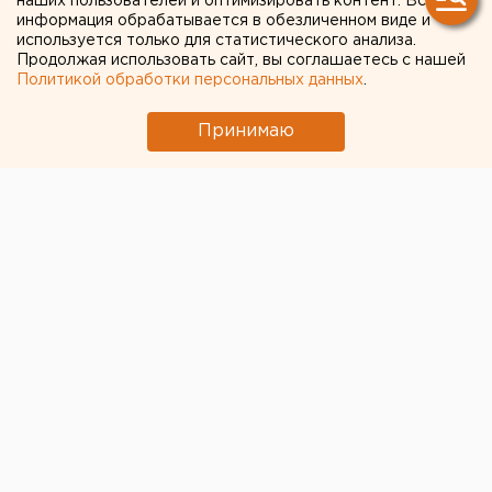
наших пользователей и оптимизировать контент. Вся
Екатеринбурге набирают
информация обрабатывается в обезличенном виде и
используется только для статистического анализа.
популярность выездные
Продолжая использовать сайт, вы соглашаетесь с нашей
Политикой обработки персональных данных
.
тестирования на
коронавирус и антитела
Принимаю