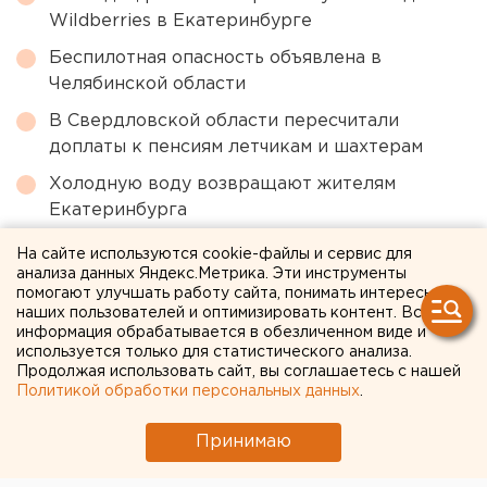
Wildberries в Екатеринбурге
Беспилотная опасность объявлена в
Челябинской области
В Свердловской области пересчитали
доплаты к пенсиям летчикам и шахтерам
Холодную воду возвращают жителям
Екатеринбурга
Ракетную опасность объявили в
На сайте используются cookie-файлы и сервис для
Свердловской области
анализа данных Яндекс.Метрика. Эти инструменты
помогают улучшать работу сайта, понимать интересы
наших пользователей и оптимизировать контент. Вся
информация обрабатывается в обезличенном виде и
← НОВОСТИ
используется только для статистического анализа.
Продолжая использовать сайт, вы соглашаетесь с нашей
10 ИЮЛЯ 2020 В 11:30
Политикой обработки персональных данных
.
Ольга Лобовикова
Принимаю
Не прижившиеся в Омске