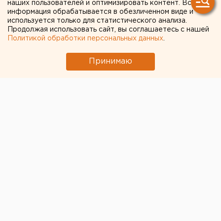
наших пользователей и оптимизировать контент. Вся
информация обрабатывается в обезличенном виде и
используется только для статистического анализа.
Продолжая использовать сайт, вы соглашаетесь с нашей
Политикой обработки персональных данных
.
Принимаю
© Pixabay.com
Порядка 100 человек в Югорске работают на
тушении лесного пожара, возникшего на окраине
города, сообщает ШУ МЧС по Ханты-Мансийскому
автономному округу.