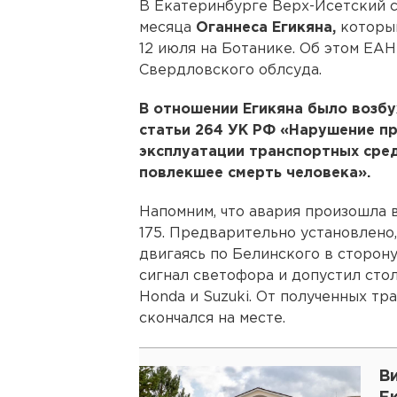
В Екатеринбурге Верх-Исетский с
месяца
Оганнеса Егикяна,
который
12 июля на Ботанике. Об этом ЕА
Свердловского облсуда.
В отношении Егикяна было возбу
статьи 264 УК РФ «Нарушение п
эксплуатации транспортных сред
повлекшее смерть человека».
Напомним, что авария произошла 
175. Предварительно установлено,
двигаясь по Белинского в сторо
сигнал светофора и допустил сто
Honda и Suzuki. От полученных т
скончался на месте.
Ви