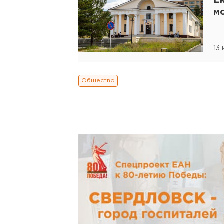
Ек
м
13
Общество