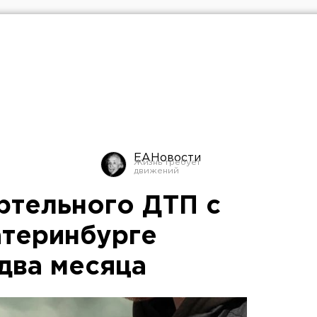
ЕАНовости
ртельного ДТП с
атеринбурге
два месяца