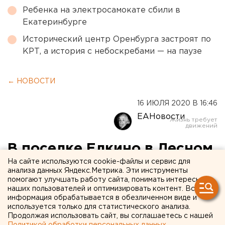
Ребенка на электросамокате сбили в
Екатеринбурге
Исторический центр Оренбурга застроят по
КРТ, а история с небоскребами — на паузе
← НОВОСТИ
16 ИЮЛЯ 2020 В 16:46
ЕАНовости
В поселке Елкино в Лесном
На сайте используются cookie-файлы и сервис для
ведется масштабная
анализа данных Яндекс.Метрика. Эти инструменты
реконструкция
помогают улучшать работу сайта, понимать интересы
наших пользователей и оптимизировать контент. Вся
теплотрассы
информация обрабатывается в обезличенном виде и
используется только для статистического анализа.
Продолжая использовать сайт, вы соглашаетесь с нашей